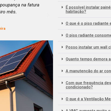
oso e muito eficiente.
pontuais e com expli
É possível instalar pain
func
habitação?
va
O que é o piso radiante
O piso radiante consom
Posso instalar um wall 
Quanto tempo demora a 
A manutenção do ar co
Com que frequência dev
condicionado?
O que é a Ventilação M
A VMC aumenta muito o