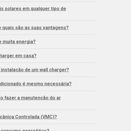
cações claras sobre todo o
condicionado 
éis solares em qualquer tipo de
ionamento.
 e quais são as suas vantagens?
Miguel Santos
e muita energia?
charger em casa?
instalação de um wall charger?
ndicionado é mesmo necessária?
o fazer a manutenção do ar
ecânica Controlada (VMC)?
 consumo energético?