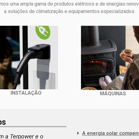
amos uma ampla gama de produtos elétricos e de energias renová
a soluções de climatização e equipamentos especializados.
INSTALAÇÃO
MÁQUINAS
os
A energia solar compen
formou o conforto da
A instalação do wall charg