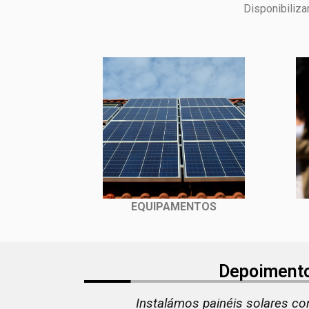
Disponibiliz
EQUIPAMENTOS
Depoiment
ower e o
O piso radiante da Terpower trans