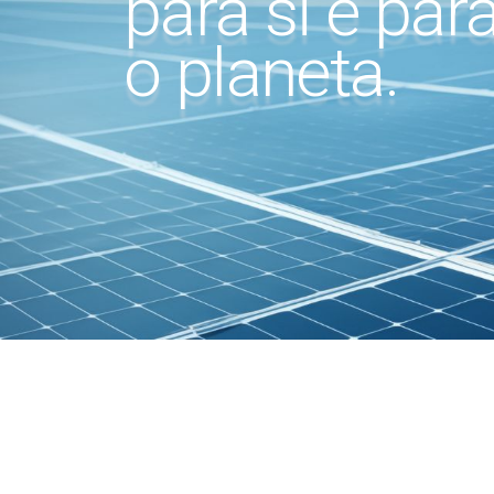
para si e par
o planeta.